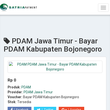
Tog
navi
PDAM Jawa Timur - Bayar
PDAM Kabupaten Bojonegoro
Rp 0
Produk:
PDAM
Provider:
PDAM Jawa Timur
Voucher:
Bayar PDAM Kabupaten Bojonegoro
Stok:
Tersedia
Facebook
Twitter
Google+