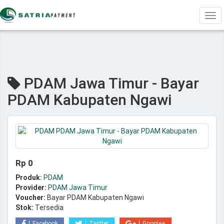
Tog
navi
PDAM Jawa Timur - Bayar
PDAM Kabupaten Ngawi
Rp 0
Produk:
PDAM
Provider:
PDAM Jawa Timur
Voucher:
Bayar PDAM Kabupaten Ngawi
Stok:
Tersedia
Facebook
Twitter
Google+