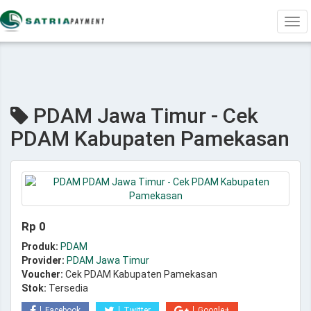
Tog
navi
PDAM Jawa Timur - Cek
PDAM Kabupaten Pamekasan
Rp 0
Produk:
PDAM
Provider:
PDAM Jawa Timur
Voucher:
Cek PDAM Kabupaten Pamekasan
Stok:
Tersedia
Facebook
Twitter
Google+