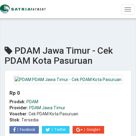
Tog
navi
PDAM Jawa Timur - Cek
PDAM Kota Pasuruan
Rp 0
Produk:
PDAM
Provider:
PDAM Jawa Timur
Voucher:
Cek PDAM Kota Pasuruan
Stok:
Tersedia
Facebook
Twitter
Google+