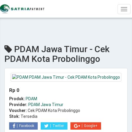
Tog
navi
PDAM Jawa Timur - Cek
PDAM Kota Probolinggo
Rp 0
Produk:
PDAM
Provider:
PDAM Jawa Timur
Voucher:
Cek PDAM Kota Probolinggo
Stok:
Tersedia
Facebook
Twitter
Google+