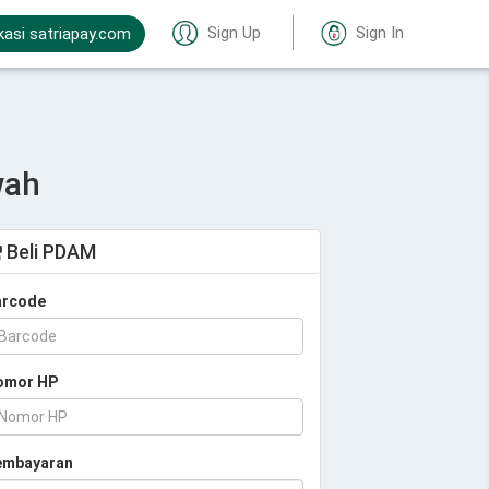
Sign Up
Sign In
kasi satriapay.com
wah
Beli PDAM
arcode
omor HP
embayaran