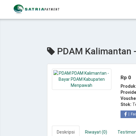
PDAM Kalimantan 
Rp 0
Produk
Provide
Vouche
Stok:
T
Fa
Deskripsi
Riwayat (0)
Testimoni