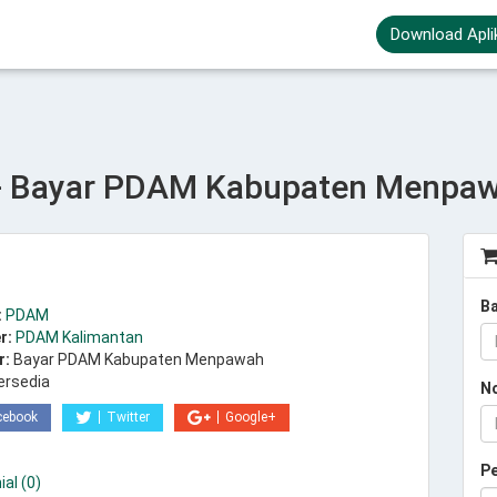
Download Apli
- Bayar PDAM Kabupaten Menpa
B
:
PDAM
r:
PDAM Kalimantan
r:
Bayar PDAM Kabupaten Menpawah
ersedia
N
cebook
Twitter
Google+
P
al (0)