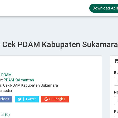
Download Apli
- Cek PDAM Kabupaten Sukamara
B
:
PDAM
r:
PDAM Kalimantan
r:
Cek PDAM Kabupaten Sukamara
ersedia
N
cebook
Twitter
Google+
P
al (0)