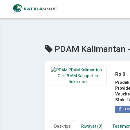
PDAM Kalimantan 
Rp 0
Produk
Provide
Vouche
Stok:
T
Fa
Deskripsi
Riwayat (0)
Testimoni