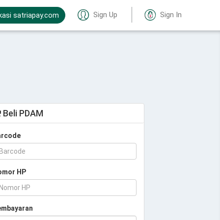
Sign Up
Sign In
kasi satriapay.com
Beli PDAM
arcode
omor HP
embayaran