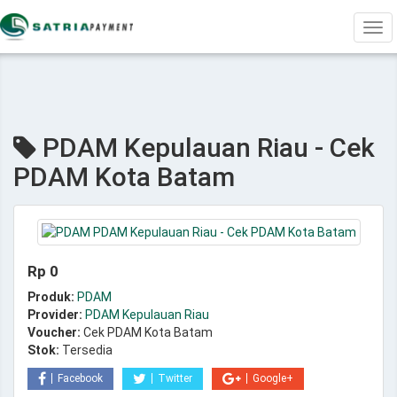
Tog
navi
PDAM Kepulauan Riau - Cek
PDAM Kota Batam
Rp 0
Produk:
PDAM
Provider:
PDAM Kepulauan Riau
Voucher:
Cek PDAM Kota Batam
Stok:
Tersedia
Facebook
Twitter
Google+