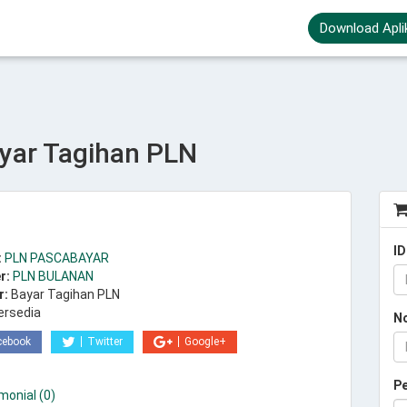
Download Apli
ar Tagihan PLN
ID
:
PLN PASCABAYAR
r:
PLN BULANAN
r:
Bayar Tagihan PLN
ersedia
N
cebook
Twitter
Google+
P
monial (0)