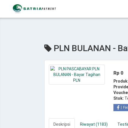
PLN BULANAN - Bay
Rp 0
Produk
Provide
Vouche
Stok:
T
Fa
Deskripsi
Riwayat (1183)
Testi