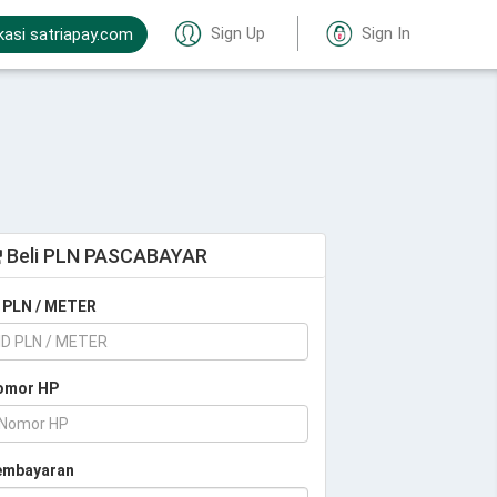
Sign Up
Sign In
kasi satriapay.com
Beli PLN PASCABAYAR
 PLN / METER
omor HP
embayaran