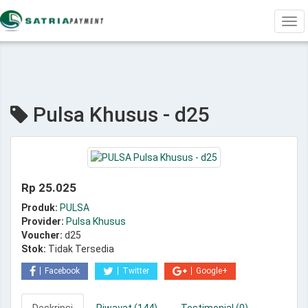
Tog
navi
Pulsa Khusus - d25
Rp 25.025
Produk:
PULSA
Provider:
Pulsa Khusus
Voucher:
d25
Stok:
Tidak Tersedia
Facebook
Twitter
Google+