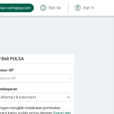
Sign Up
Sign In
kasi satriapay.com
Beli PULSA
omor HP
embayaran
ngan mengklik melakukan pembelian
rarti kamu sudah setuju dengan
Syarat dan