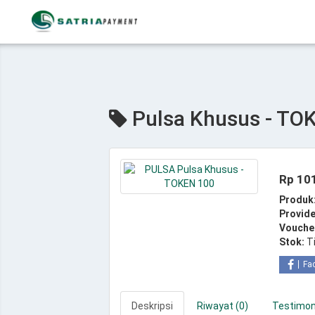
Pulsa Khusus - TO
Rp 10
Produk
Provide
Vouche
Stok:
T
Fa
Deskripsi
Riwayat (0)
Testimoni