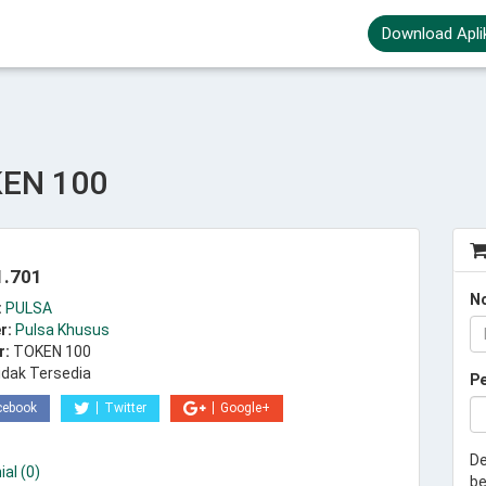
Download Apli
KEN 100
1.701
N
:
PULSA
r:
Pulsa Khusus
r:
TOKEN 100
idak Tersedia
P
cebook
Twitter
Google+
De
al (0)
be