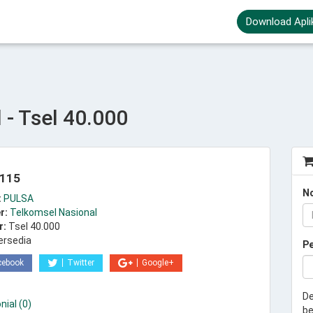
Download Apli
- Tsel 40.000
.115
N
:
PULSA
r:
Telkomsel Nasional
r:
Tsel 40.000
ersedia
P
cebook
Twitter
Google+
De
ial (0)
be