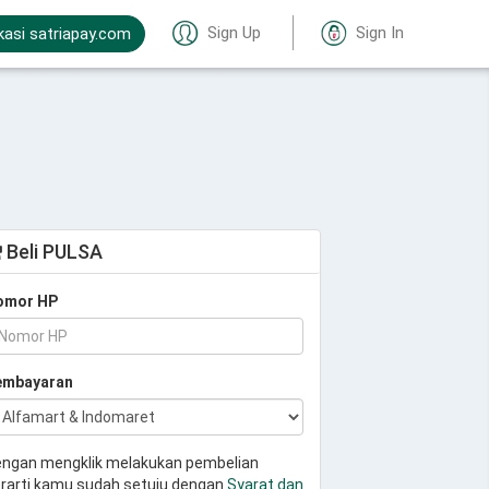
Sign Up
Sign In
kasi satriapay.com
Beli PULSA
omor HP
embayaran
ngan mengklik melakukan pembelian
rarti kamu sudah setuju dengan
Syarat dan