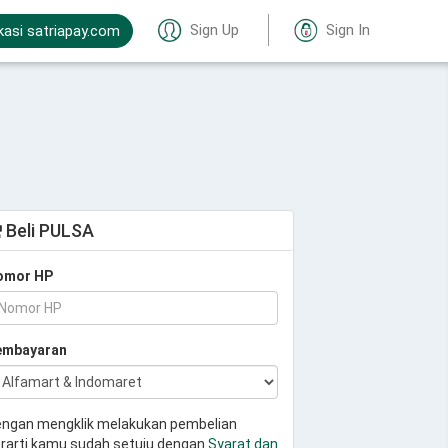
Sign Up
Sign In
kasi satriapay.com
Beli PULSA
omor HP
embayaran
ngan mengklik melakukan pembelian
rarti kamu sudah setuju dengan
Syarat dan