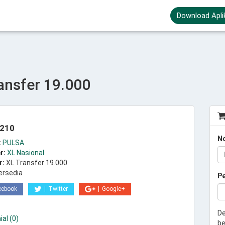
Download Apli
ansfer 19.000
.210
N
:
PULSA
r:
XL Nasional
r:
XL Transfer 19.000
ersedia
P
cebook
Twitter
Google+
De
al (0)
be