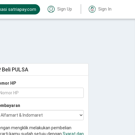
Sign Up
Sign In
kasi satriapay.com
Beli PULSA
omor HP
embayaran
ngan mengklik melakukan pembelian
rarti kamu sudah setuju dengan
Syarat dan