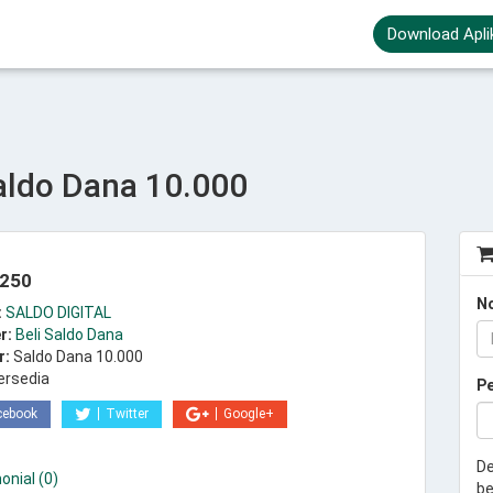
Download Apli
aldo Dana 10.000
.250
N
:
SALDO DIGITAL
r:
Beli Saldo Dana
r:
Saldo Dana 10.000
ersedia
P
cebook
Twitter
Google+
De
onial (0)
be