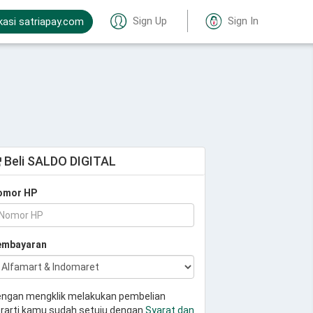
Sign Up
Sign In
kasi satriapay.com
Beli SALDO DIGITAL
omor HP
embayaran
ngan mengklik melakukan pembelian
rarti kamu sudah setuju dengan
Syarat dan