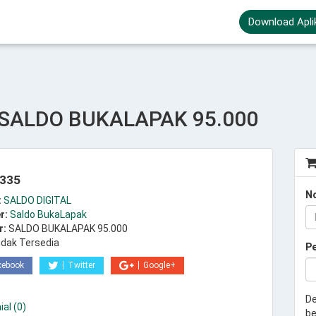
Download Apli
- SALDO BUKALAPAK 95.000
.335
N
:
SALDO DIGITAL
r:
Saldo BukaLapak
r:
SALDO BUKALAPAK 95.000
idak Tersedia
P
cebook
Twitter
Google+
De
al (0)
be