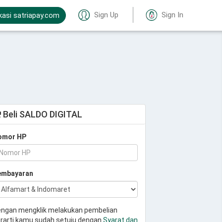
Sign Up
Sign In
kasi satriapay.com
Beli SALDO DIGITAL
omor HP
embayaran
ngan mengklik melakukan pembelian
rarti kamu sudah setuju dengan
Syarat dan