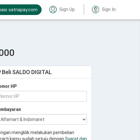
Sign Up
Sign In
kasi satriapay.com
000
Beli SALDO DIGITAL
omor HP
embayaran
ngan mengklik melakukan pembelian
rarti kamu sudah setuju dengan
Syarat dan