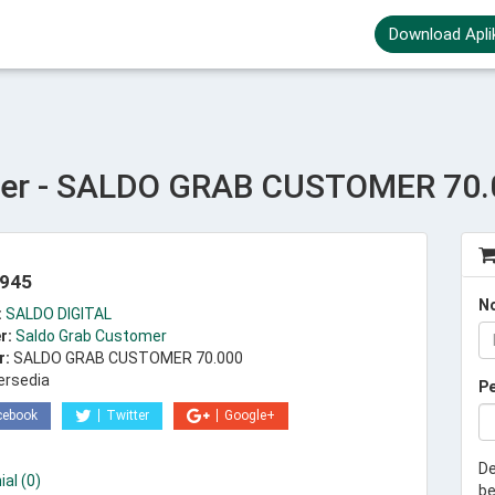
Download Apli
mer - SALDO GRAB CUSTOMER 70.
.945
N
:
SALDO DIGITAL
r:
Saldo Grab Customer
r:
SALDO GRAB CUSTOMER 70.000
ersedia
P
cebook
Twitter
Google+
De
al (0)
be