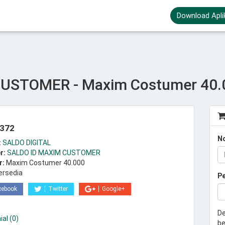
Download Apli
USTOMER - Maxim Costumer 40.
.372
N
:
SALDO DIGITAL
r:
SALDO ID MAXIM CUSTOMER
r:
Maxim Costumer 40.000
ersedia
P
cebook
Twitter
Google+
De
al (0)
be