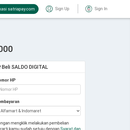
Sign Up
Sign In
kasi satriapay.com
000
Beli SALDO DIGITAL
omor HP
embayaran
ngan mengklik melakukan pembelian
rarti kamu sudah setuju dengan
Syarat dan