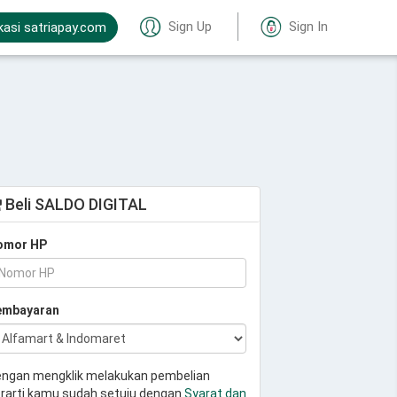
Sign Up
Sign In
kasi satriapay.com
Beli SALDO DIGITAL
omor HP
embayaran
ngan mengklik melakukan pembelian
rarti kamu sudah setuju dengan
Syarat dan