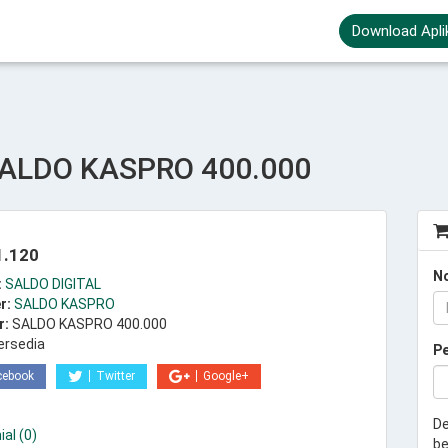
Download Apli
ALDO KASPRO 400.000
1.120
N
:
SALDO DIGITAL
r:
SALDO KASPRO
r:
SALDO KASPRO 400.000
ersedia
P
cebook
Twitter
Google+
De
al (0)
be