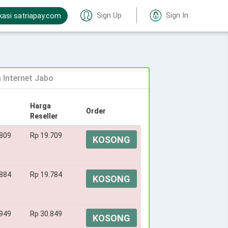
Sign Up
Sign In
kasi satriapay.com
Internet Jabo
Harga
Order
m
Reseller
.809
Rp 19.709
KOSONG
.884
Rp 19.784
KOSONG
.949
Rp 30.849
KOSONG