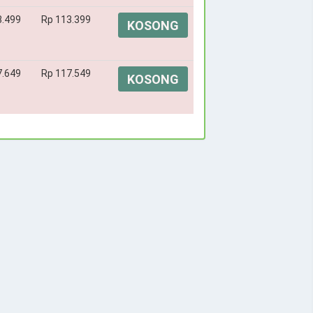
3.499
Rp 113.399
KOSONG
7.649
Rp 117.549
KOSONG