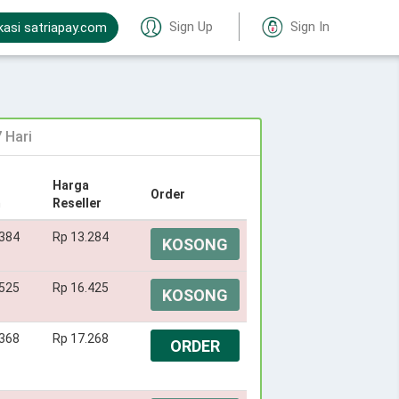
Sign Up
Sign In
kasi satriapay.com
 Hari
Harga
Order
m
Reseller
.384
Rp 13.284
KOSONG
.525
Rp 16.425
KOSONG
.368
Rp 17.268
ORDER