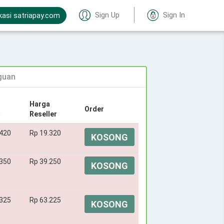
Sign Up
Sign In
kasi satriapay.com
guan
Harga
Order
m
Reseller
.420
Rp 19.320
KOSONG
.350
Rp 39.250
KOSONG
.325
Rp 63.225
KOSONG