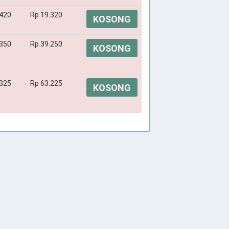
.420
Rp 19.320
KOSONG
.350
Rp 39.250
KOSONG
.325
Rp 63.225
KOSONG