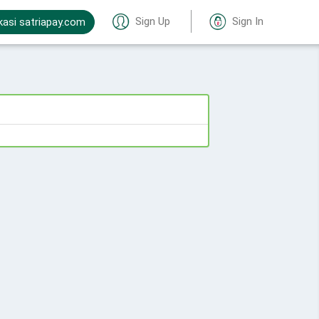
Sign Up
Sign In
kasi satriapay.com