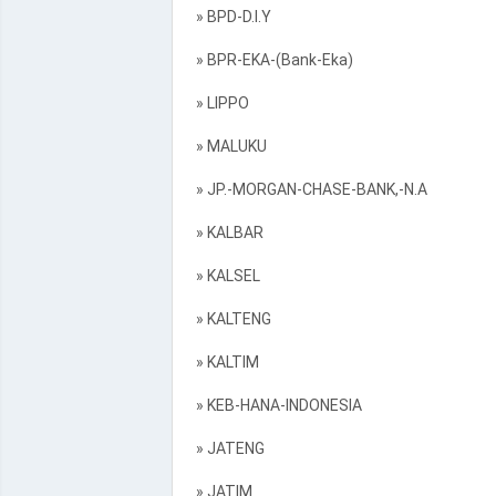
» BPD-D.I.Y
» BPR-EKA-(Bank-Eka)
» LIPPO
» MALUKU
» JP.-MORGAN-CHASE-BANK,-N.A
» KALBAR
» KALSEL
» KALTENG
» KALTIM
» KEB-HANA-INDONESIA
» JATENG
» JATIM