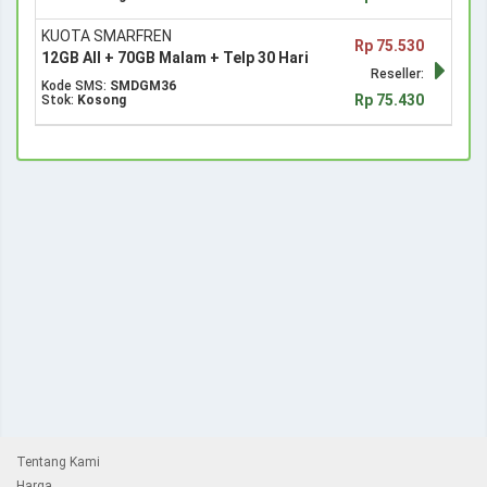
KUOTA SMARFREN
Rp 75.530
12GB All + 70GB Malam + Telp 30 Hari
Reseller:
Kode SMS:
SMDGM36
Rp 75.430
Stok:
Kosong
Tentang Kami
Harga