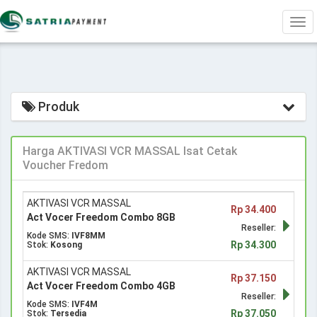
Tog
navi
Produk
Harga AKTIVASI VCR MASSAL Isat Cetak
Voucher Fredom
AKTIVASI VCR MASSAL
Rp 34.400
Act Vocer Freedom Combo 8GB
Reseller:
Kode SMS:
IVF8MM
Rp 34.300
Stok:
Kosong
AKTIVASI VCR MASSAL
Rp 37.150
Act Vocer Freedom Combo 4GB
Reseller:
Kode SMS:
IVF4M
Rp 37.050
Stok:
Tersedia