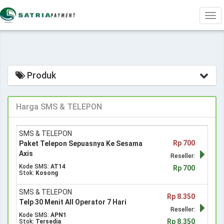
Tog
navi
Produk
Harga SMS & TELEPON
SMS & TELEPON
Rp 700
Paket Telepon Sepuasnya Ke Sesama
Axis
Reseller:
Kode SMS:
AT14
Rp 700
Stok:
Kosong
SMS & TELEPON
Rp 8.350
Telp 30 Menit All Operator 7 Hari
Reseller:
Kode SMS:
APN1
Rp 8.350
Stok:
Tersedia