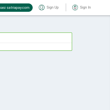
Sign Up
Sign In
kasi satriapay.com