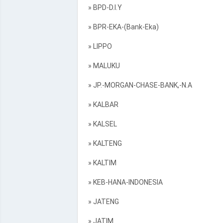
» BPD-D.I.Y
» BPR-EKA-(Bank-Eka)
» LIPPO
» MALUKU
» JP.-MORGAN-CHASE-BANK,-N.A
» KALBAR
» KALSEL
» KALTENG
» KALTIM
» KEB-HANA-INDONESIA
» JATENG
» JATIM