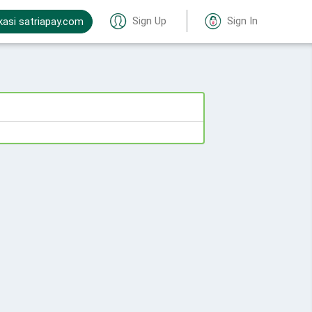
Sign Up
Sign In
kasi satriapay.com