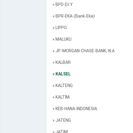
» BPD-D.I.Y
» BPR-EKA-(Bank-Eka)
» LIPPO
» MALUKU
» JP.-MORGAN-CHASE-BANK,-N.A
» KALBAR
» KALSEL
» KALTENG
» KALTIM
» KEB-HANA-INDONESIA
» JATENG
» JATIM