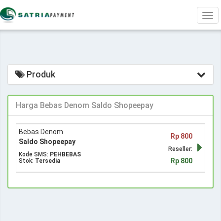
Tog
navi
Produk
Harga Bebas Denom Saldo Shopeepay
Bebas Denom
Rp 800
Saldo Shopeepay
Reseller:
Kode SMS:
PEHBEBAS
Rp 800
Stok:
Tersedia