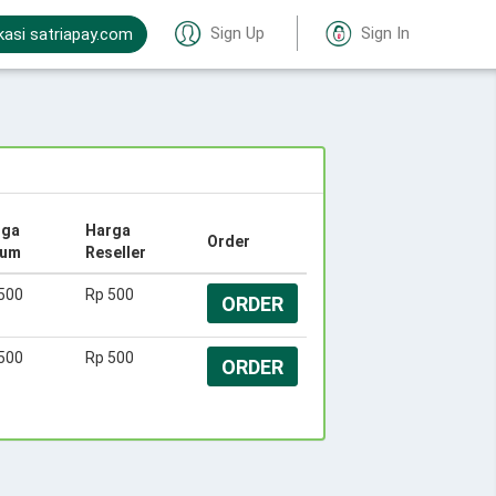
Sign Up
Sign In
kasi satriapay.com
rga
Harga
Order
um
Reseller
500
Rp 500
ORDER
500
Rp 500
ORDER