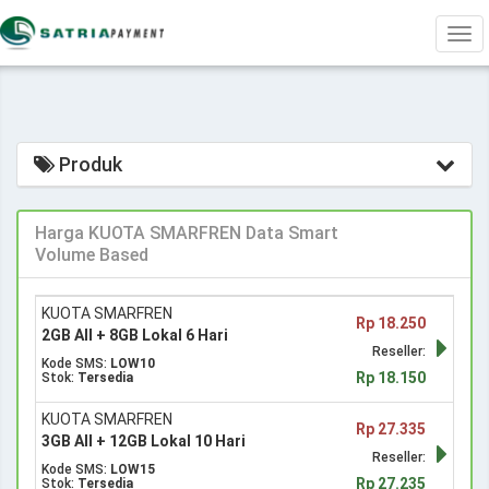
Tog
navi
Produk
Harga KUOTA SMARFREN Data Smart
Volume Based
KUOTA SMARFREN
Rp 18.250
2GB All + 8GB Lokal 6 Hari
Reseller:
Kode SMS:
LOW10
Rp 18.150
Stok:
Tersedia
KUOTA SMARFREN
Rp 27.335
3GB All + 12GB Lokal 10 Hari
Reseller:
Kode SMS:
LOW15
Rp 27.235
Stok:
Tersedia