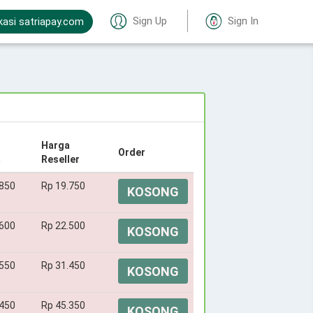
Sign Up
Sign In
kasi satriapay.com
Harga
Order
m
Reseller
.850
Rp 19.750
KOSONG
.600
Rp 22.500
KOSONG
.550
Rp 31.450
KOSONG
.450
Rp 45.350
KOSONG