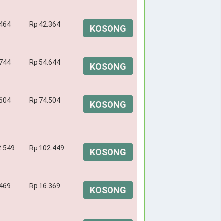
.464
Rp 42.364
KOSONG
.744
Rp 54.644
KOSONG
.604
Rp 74.504
KOSONG
2.549
Rp 102.449
KOSONG
.469
Rp 16.369
KOSONG