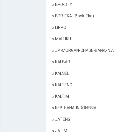
» BPD-D.I.Y
» BPR-EKA-(Bank-Eka)
» LIPPO
» MALUKU
» JP.-MORGAN-CHASE-BANK,-N.A
» KALBAR
» KALSEL
» KALTENG
» KALTIM
» KEB-HANA-INDONESIA
» JATENG
» JATIM