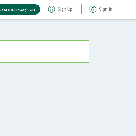
Sign Up
Sign In
kasi satriapay.com