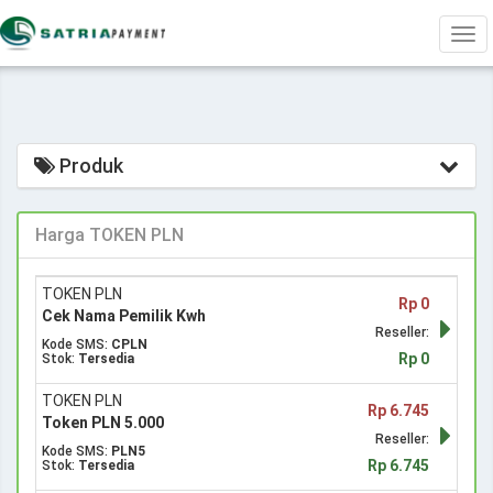
Tog
navi
Produk
Harga TOKEN PLN
TOKEN PLN
Rp 0
Cek Nama Pemilik Kwh
Reseller:
Kode SMS:
CPLN
Rp 0
Stok:
Tersedia
TOKEN PLN
Rp 6.745
Token PLN 5.000
Reseller:
Kode SMS:
PLN5
Rp 6.745
Stok:
Tersedia