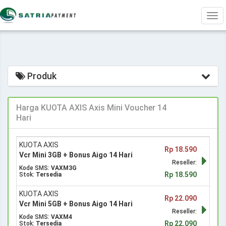
Tog
navi
Produk
Harga KUOTA AXIS Axis Mini Voucher 14
Hari
KUOTA AXIS
Rp 18.590
Vcr Mini 3GB + Bonus Aigo 14 Hari
Reseller:
Kode SMS:
VAXM3G
Rp 18.590
Stok:
Tersedia
KUOTA AXIS
Rp 22.090
Vcr Mini 5GB + Bonus Aigo 14 Hari
Reseller:
Kode SMS:
VAXM4
Rp 22.090
Stok:
Tersedia