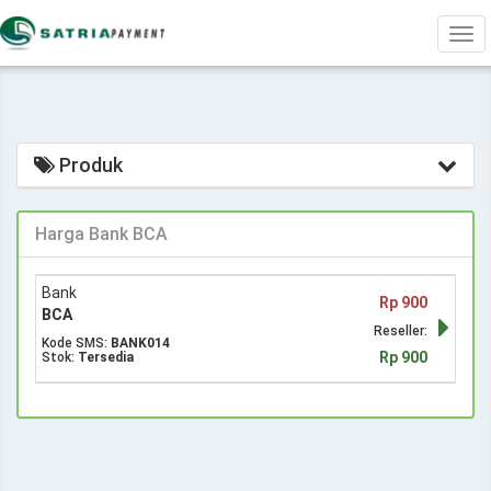
Tog
navi
Produk
Harga Bank BCA
Bank
Rp 900
BCA
Reseller:
Kode SMS:
BANK014
Rp 900
Stok:
Tersedia