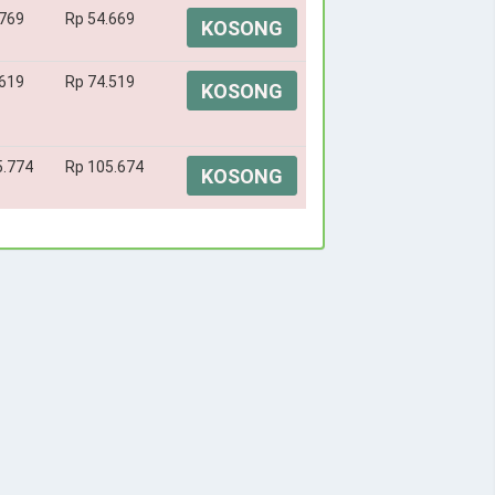
.769
Rp 54.669
KOSONG
.619
Rp 74.519
KOSONG
5.774
Rp 105.674
KOSONG