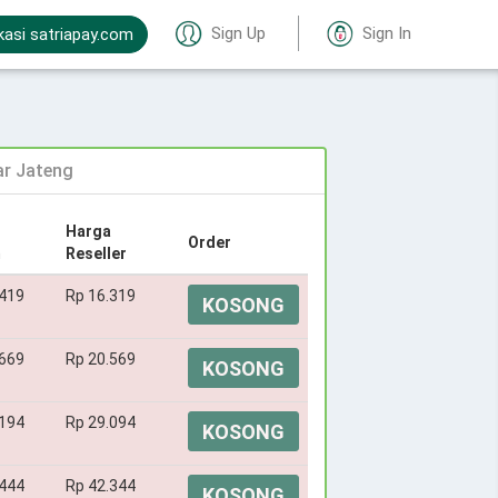
Sign Up
Sign In
kasi satriapay.com
r Jateng
Harga
Order
m
Reseller
.419
Rp 16.319
KOSONG
.669
Rp 20.569
KOSONG
.194
Rp 29.094
KOSONG
.444
Rp 42.344
KOSONG