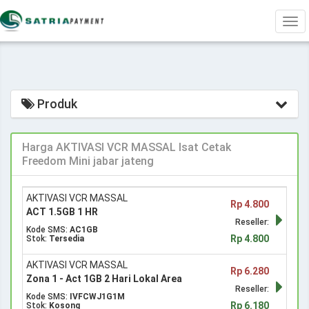
Tog
navi
Produk
Harga AKTIVASI VCR MASSAL Isat Cetak
Freedom Mini jabar jateng
AKTIVASI VCR MASSAL
Rp 4.800
ACT 1.5GB 1 HR
Reseller:
Kode SMS:
AC1GB
Rp 4.800
Stok:
Tersedia
AKTIVASI VCR MASSAL
Rp 6.280
Zona 1 - Act 1GB 2 Hari Lokal Area
Reseller:
Kode SMS:
IVFCWJ1G1M
Rp 6.180
Stok:
Kosong